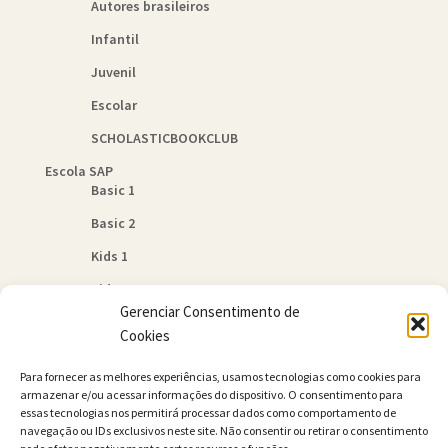
Autores brasileiros
Infantil
Juvenil
Escolar
SCHOLASTICBOOKCLUB
Escola SAP
Basic 1
Basic 2
Kids 1
Kids 2
Gerenciar Consentimento de
Quem Somos
Cookies
Política de Cookies (BR)
Para fornecer as melhores experiências, usamos tecnologias como cookies para
Contato
armazenar e/ou acessar informações do dispositivo. O consentimento para
essas tecnologias nos permitirá processar dados como comportamento de
navegação ou IDs exclusivos neste site. Não consentir ou retirar o consentimento