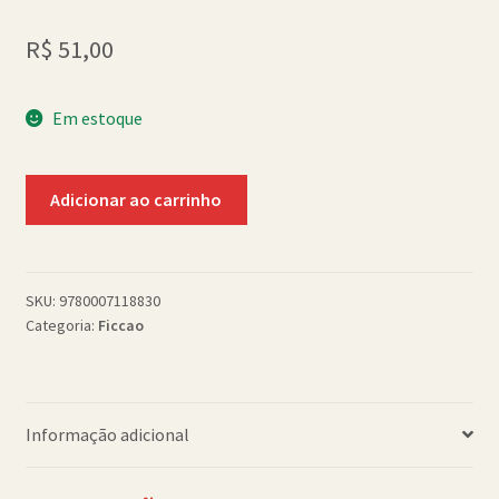
Política de Cookies (BR)
R$
51,00
Quem Somos
Em estoque
SCHOLASTICBOOKCLUB
The
Adicionar ao carrinho
Vendetta
Defence
(pb)
quantidade
SKU:
9780007118830
Categoria:
Ficcao
Informação adicional