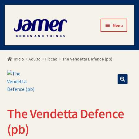
Pular
Pular
Menu
para
para
navegação
o
Início
conteúdo
Início
Adulto
Ficcao
The Vendetta Defence (pb)
Avaliações
Cart
Checkout
The Vendetta Defence
Contato
(pb)
Minha Conta