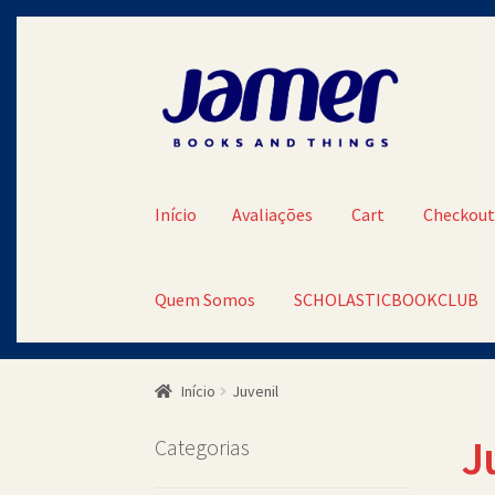
Pular
Pular
para
para
navegação
o
conteúdo
Início
Avaliações
Cart
Checkou
Quem Somos
SCHOLASTICBOOKCLUB
Início
Avaliações
Cart
Checkout
Contato
Minh
Início
Juvenil
SCHOLASTICBOOKCLUB
J
Categorias