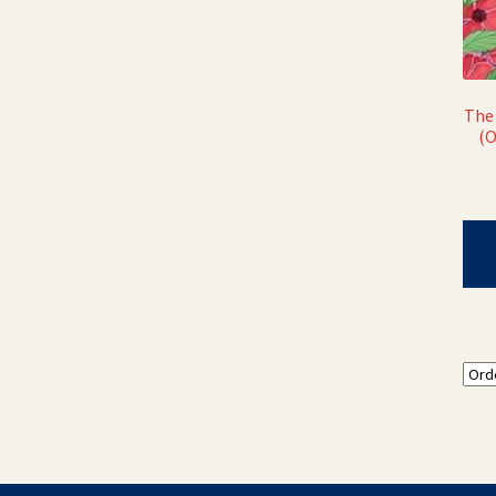
The 
(O