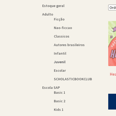
Estoque geral
Adulto
Ficção
Nao-ficcao
Classicos
Autores brasileiros
Infantil
Juvenil
Escolar
Hea
SCHOLASTICBOOKCLUB
Escola SAP
Basic 1
Basic 2
Kids 1