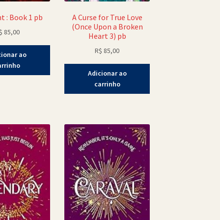
t : Book 1 pb
A Curse for True Love
(Once Upon a Broken
$
85,00
Heart 3) pb
R$
85,00
cionar ao
arrinho
Adicionar ao
carrinho