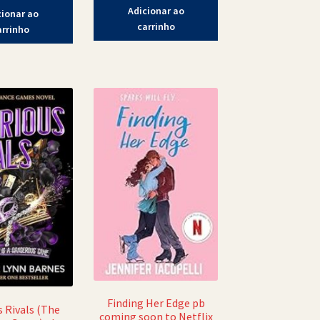
Adicionar ao
cionar ao
carrinho
arrinho
Finding Her Edge pb
s Rivals (The
coming soon to Netflix