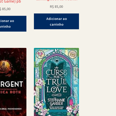
st Game) pb
R$
85,00
$
85,00
Adicionar ao
cionar ao
carrinho
arrinho