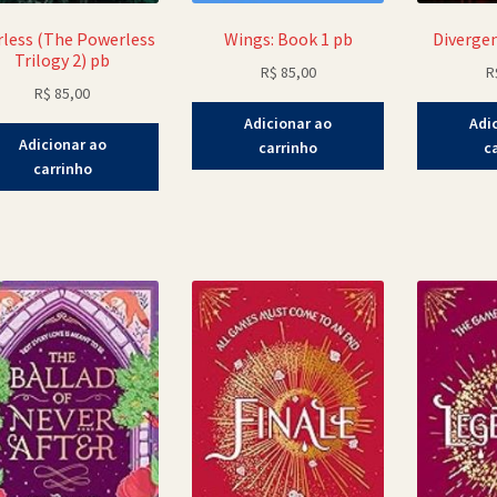
rless (The Powerless
Wings: Book 1 pb
Divergen
Trilogy 2) pb
R$
85,00
R
R$
85,00
Adicionar ao
Adi
Adicionar ao
carrinho
c
carrinho