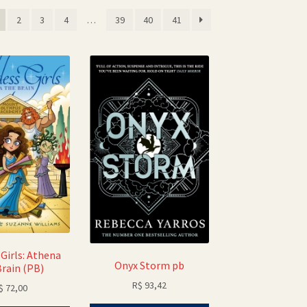
sificado
2
3
4
…
39
40
41
s
ente
Girls: Athena
Onyx Storm pb
Brain (PB)
R$
93,42
$
72,00