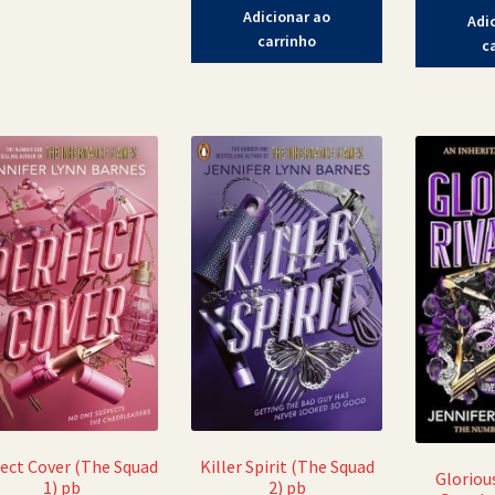
Adicionar ao
Adi
carrinho
c
ect Cover (The Squad
Killer Spirit (The Squad
Gloriou
1) pb
2) pb