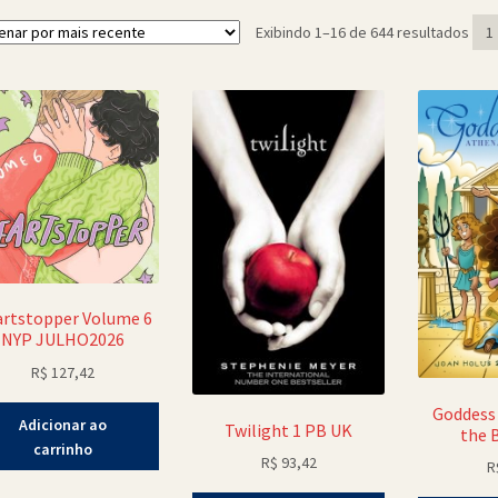
Clas
Exibindo 1–16 de 644 resultados
1
por
mai
rec
rtstopper Volume 6
NYP JULHO2026
R$
127,42
Goddess 
Adicionar ao
Twilight 1 PB UK
the 
carrinho
R$
93,42
R