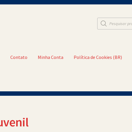
Pesquisar
produtos
t
Contato
Minha Conta
Política de Cookies (BR)
a Conta
Política de Cookies (BR)
Quem Somos
uvenil