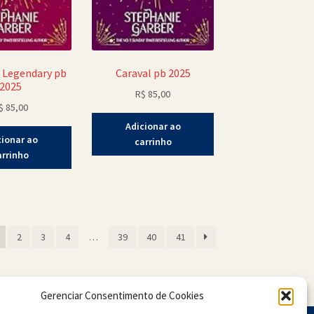
: Legendary pb
Caraval pb 2025
2025
R$
85,00
$
85,00
Adicionar ao
cionar ao
carrinho
arrinho
sificado
2
3
4
…
39
40
41
s
ente
Gerenciar Consentimento de Cookies