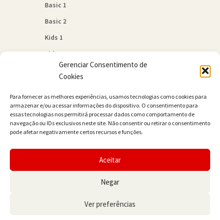
Basic 1
Basic 2
Kids 1
Kids 2
Gerenciar Consentimento de
Quem Somos
Cookies
Política de Cookies (BR)
Para fornecer as melhores experiências, usamos tecnologias como cookies para
Contato
armazenar e/ou acessar informações do dispositivo. O consentimento para
essas tecnologias nos permitirá processar dados como comportamento de
navegação ou IDs exclusivos neste site. Não consentir ou retirar o consentimento
pode afetar negativamente certos recursos e funções.
Aceitar
© JAMER Books 2026
Negar
Built with WooCommerce
.
Ver preferências
0