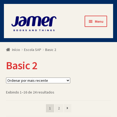
Pular
Pular
Menu
para
para
navegação
o
Início
conteúdo
Início
Escola SAP
Basic 2
Avaliações
Basic 2
Cart
Checkout
Classificado
Exibindo 1–16 de 24 resultados
Contato
por
mais
Minha Conta
1
2
recente