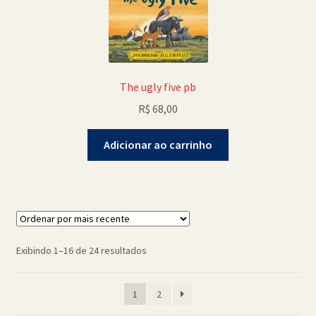
The ugly five pb
R$
68,00
Adicionar ao carrinho
Classificado
Exibindo 1–16 de 24 resultados
por
mais
1
2
recente