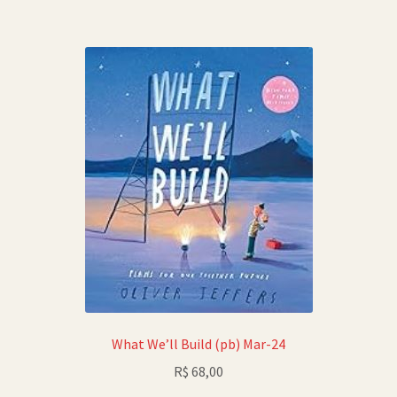
What We’ll Build (pb) Mar-24
R$
68,00