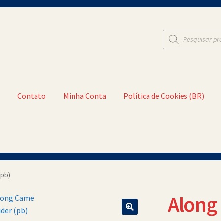
Pesquisar
produtos
t
Contato
Minha Conta
Política de Cookies (BR)
a Conta
Política de Cookies (BR)
Quem Somos
(pb)
Along