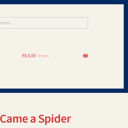
R$
0,00
0 item
 Came a Spider