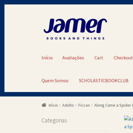
Pular
Pular
para
para
navegação
o
conteúdo
Início
Avaliações
Cart
Checkou
Quem Somos
SCHOLASTICBOOKCLUB
Início
Avaliações
Cart
Checkout
Contato
Minh
Início
Adulto
Ficcao
Along Came a Spider 
SCHOLASTICBOOKCLUB
Categorias