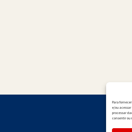
Para fornece
e/ou acessar 
processar da
consentir ou 