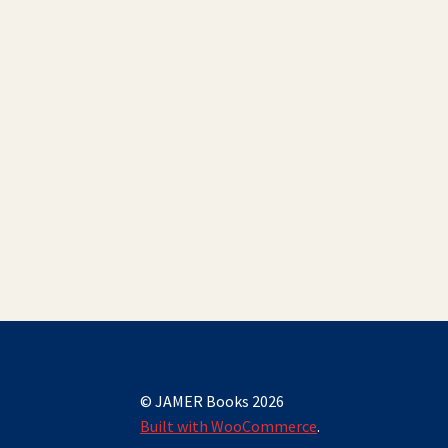
© JAMER Books 2026
Built with WooCommerce
.