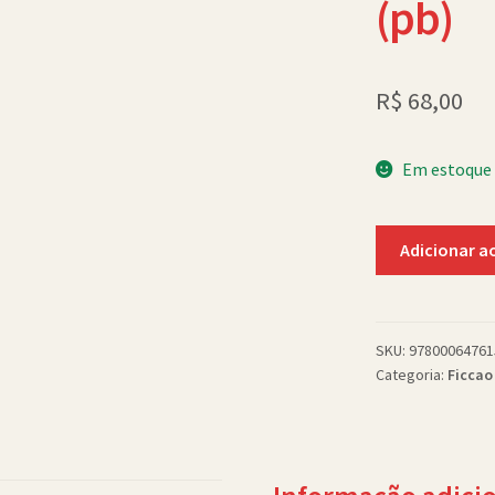
(pb)
R$
68,00
Em estoque
Along
Adicionar a
Came
a
Spider
(pb)
SKU:
97800064761
Categoria:
Ficcao
quantidade