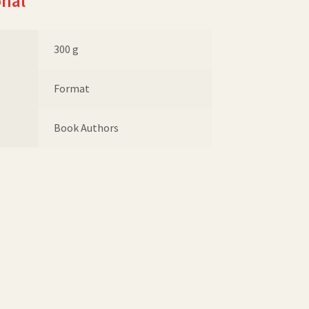
onal
300 g
Format
Book Authors