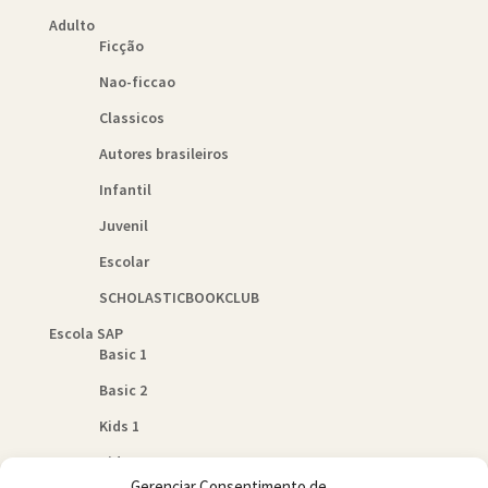
Adulto
Ficção
Nao-ficcao
Classicos
Autores brasileiros
Infantil
Juvenil
Escolar
SCHOLASTICBOOKCLUB
Escola SAP
Basic 1
Basic 2
Kids 1
Kids 2
Gerenciar Consentimento de