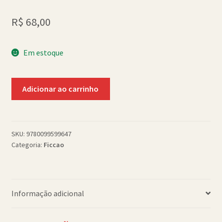
Política de Cookies (BR)
R$
68,00
Quem Somos
Em estoque
SCHOLASTICBOOKCLUB
The
Adicionar ao carrinho
Children
Act
(exp
pb)
SKU:
9780099599647
Categoria:
Ficcao
04/15
quantidade
Informação adicional