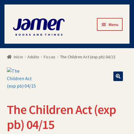
Pular
Pular
Menu
para
para
navegação
o
Início
conteúdo
Início
Adulto
Ficcao
The Children Act (exp pb) 04/15
Avaliações
Cart
Checkout
The Children Act (exp
Contato
pb) 04/15
Minha Conta