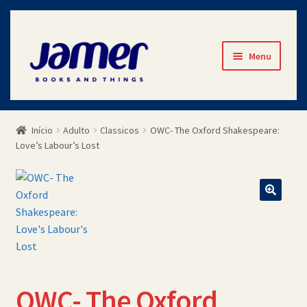
Pular
Pular
Menu
para
para
navegação
o
Início
conteúdo
Início
Adulto
Classicos
OWC- The Oxford Shakespeare:
Avaliações
Love’s Labour’s Lost
Cart
Checkout
Contato
Minha Conta
OWC- The Oxford