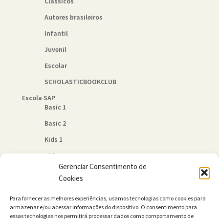
Classicos
Autores brasileiros
Infantil
Juvenil
Escolar
SCHOLASTICBOOKCLUB
Escola SAP
Basic 1
Basic 2
Kids 1
Kids 2
Gerenciar Consentimento de
Quem Somos
Cookies
Política de Cookies (BR)
Para fornecer as melhores experiências, usamos tecnologias como cookies para
Contato
armazenar e/ou acessar informações do dispositivo. O consentimento para
essas tecnologias nos permitirá processar dados como comportamento de