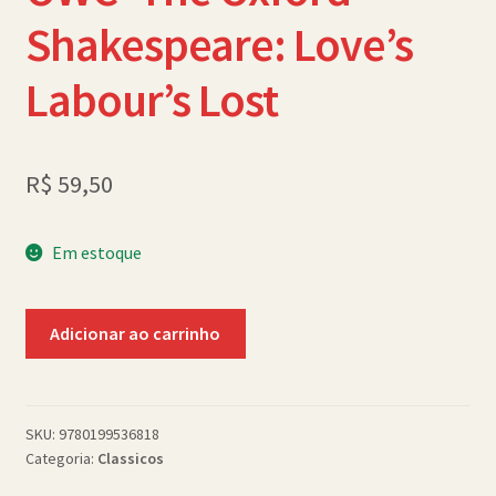
Política de Cookies (BR)
Shakespeare: Love’s
Quem Somos
Labour’s Lost
SCHOLASTICBOOKCLUB
R$
59,50
Em estoque
OWC-
Adicionar ao carrinho
The
Oxford
Shakespeare:
Love's
SKU:
9780199536818
Categoria:
Classicos
Labour's
Lost