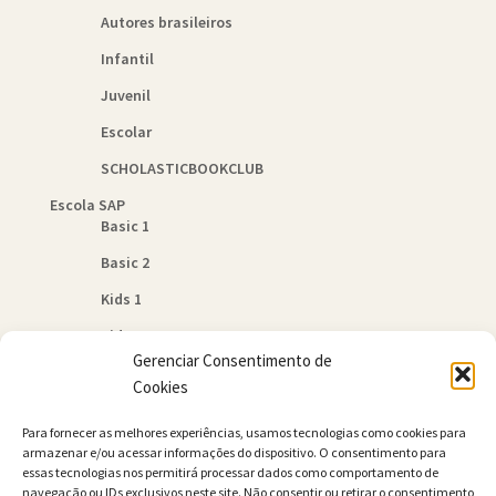
Autores brasileiros
Infantil
Juvenil
Escolar
SCHOLASTICBOOKCLUB
Escola SAP
Basic 1
Basic 2
Kids 1
Kids 2
Gerenciar Consentimento de
Quem Somos
Cookies
Política de Cookies (BR)
Para fornecer as melhores experiências, usamos tecnologias como cookies para
Contato
armazenar e/ou acessar informações do dispositivo. O consentimento para
essas tecnologias nos permitirá processar dados como comportamento de
navegação ou IDs exclusivos neste site. Não consentir ou retirar o consentimento