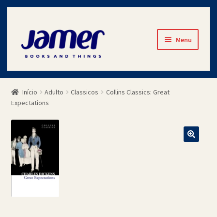
Pular
Pular
Menu
para
para
navegação
o
Início
conteúdo
Início
Adulto
Classicos
Collins Classics: Great
Avaliações
Expectations
Cart
Checkout
Contato
Minha Conta