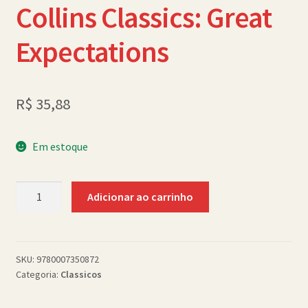
Collins Classics: Great
Política de Cookies (BR)
Expectations
Quem Somos
SCHOLASTICBOOKCLUB
R$
35,88
Em estoque
Collins
Adicionar ao carrinho
Classics:
Great
Expectations
quantidade
SKU:
9780007350872
Categoria:
Classicos