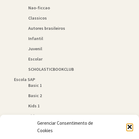
Nao-ficcao
Classicos
Autores brasileiros
Infantil
Juvenil
Escolar
SCHOLASTICBOOKCLUB
Escola SAP
Basic 1
Basic 2
Kids 1
Kids 2
Gerenciar Consentimento de
Quem Somos
Cookies
Política de Cookies (BR)