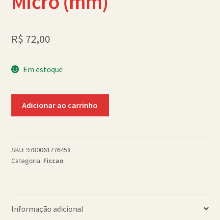
Micro (mm)
Política de Cookies (BR)
Quem Somos
R$
72,00
SCHOLASTICBOOKCLUB
Em estoque
Micro
Adicionar ao carrinho
(mm)
quantidade
SKU:
9780061776458
Categoria:
Ficcao
Informação adicional