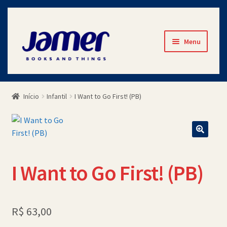
Pular
Pular
Menu
para
para
navegação
o
Início
conteúdo
Início
Infantil
I Want to Go First! (PB)
Avaliações
Cart
Checkout
I Want to Go First! (PB)
Contato
Minha Conta
R$
63,00