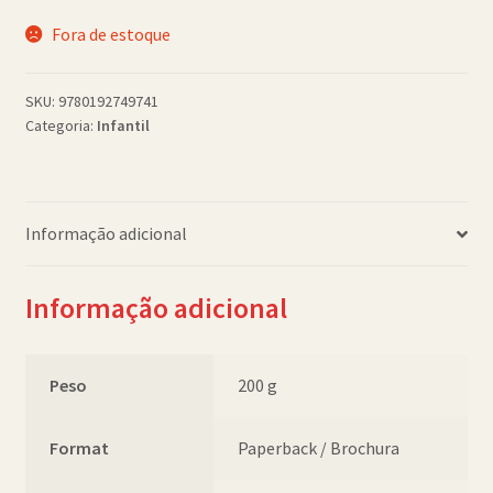
Política de Cookies (BR)
Fora de estoque
Quem Somos
SKU:
9780192749741
Categoria:
Infantil
SCHOLASTICBOOKCLUB
Informação adicional
Informação adicional
Peso
200 g
Format
Paperback / Brochura