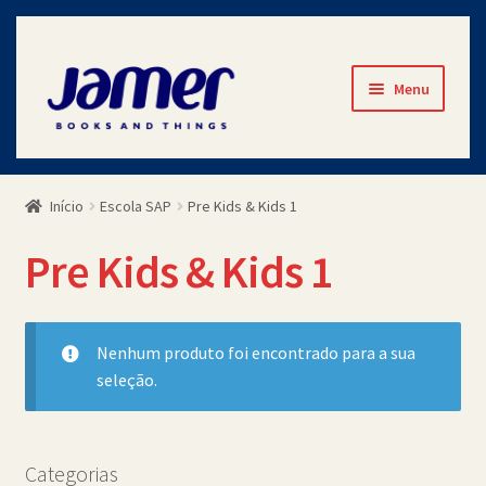
Pular
Pular
Menu
para
para
navegação
o
Início
conteúdo
Início
Escola SAP
Pre Kids & Kids 1
Avaliações
Pre Kids & Kids 1
Cart
Checkout
Nenhum produto foi encontrado para a sua
seleção.
Contato
Minha Conta
Categorias