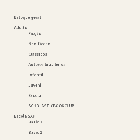
Política de Cookies (BR)
Estoque geral
Quem Somos
Adulto
Ficção
SCHOLASTICBOOKCLUB
Nao-ficcao
Classicos
Autores brasileiros
Infantil
Juvenil
Escolar
SCHOLASTICBOOKCLUB
Escola SAP
Basic 1
Basic 2