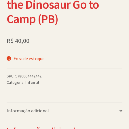
the Dinosaur Go to
Política de Cookies (BR)
Camp (PB)
Quem Somos
SCHOLASTICBOOKCLUB
R$
40,00
Fora de estoque
SKU:
9780064442442
Categoria:
Infantil
Informação adicional