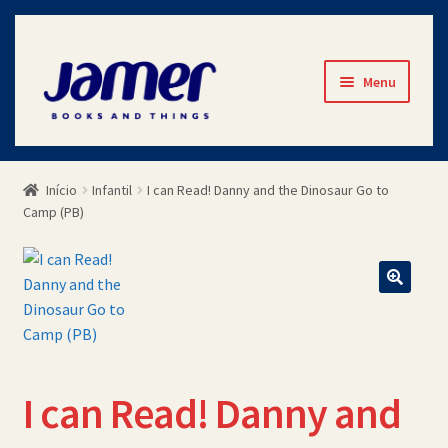
Pular
Pular
Menu
para
para
navegação
o
Início
conteúdo
Início
Infantil
I can Read! Danny and the Dinosaur Go to
Avaliações
Camp (PB)
Cart
Checkout
Contato
I can Read! Danny and
Minha Conta