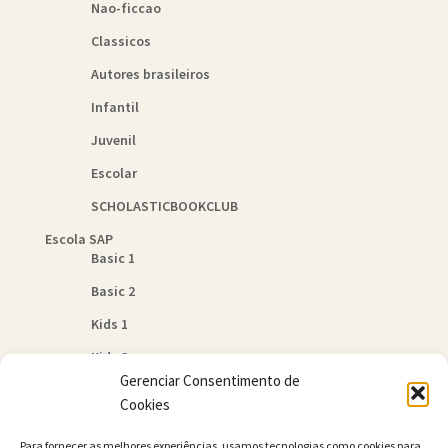
Nao-ficcao
Classicos
Autores brasileiros
Infantil
Juvenil
Escolar
SCHOLASTICBOOKCLUB
Escola SAP
Basic 1
Basic 2
Kids 1
Kids 2
Gerenciar Consentimento de
Quem Somos
Cookies
Política de Cookies (BR)
Para fornecer as melhores experiências, usamos tecnologias como cookies para