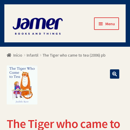
Pular
Pular
Menu
para
para
navegação
o
Início
conteúdo
Início
Infantil
The Tiger who came to tea (2006) pb
Avaliações
Cart
Checkout
Contato
The Tiger who came to
Minha Conta