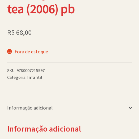
tea (2006) pb
Política de Cookies (BR)
Quem Somos
R$
68,00
SCHOLASTICBOOKCLUB
Fora de estoque
SKU:
9780007215997
Categoria:
Infantil
Informação adicional
Informação adicional