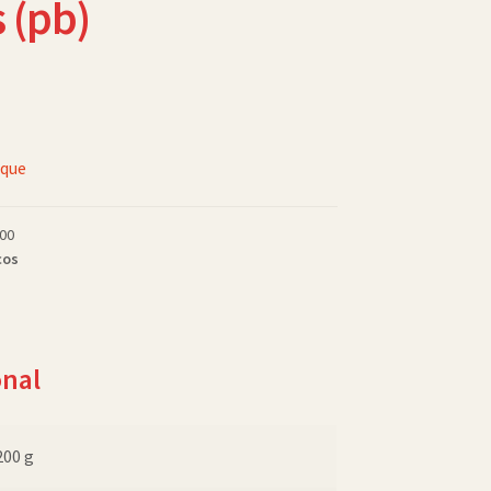
 (pb)
oque
00
cos
onal
200 g