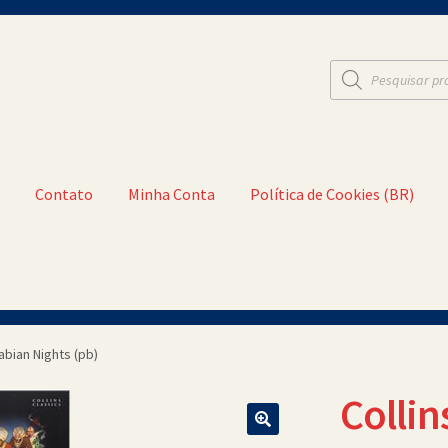
Pesquisar
produtos
t
Contato
Minha Conta
Política de Cookies (BR)
a Conta
Política de Cookies (BR)
Quem Somos
rabian Nights (pb)
Collin