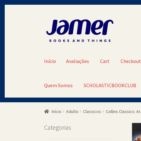
Pular
Pular
para
para
navegação
o
conteúdo
Início
Avaliações
Cart
Checkou
Quem Somos
SCHOLASTICBOOKCLUB
Início
Avaliações
Cart
Checkout
Contato
Minh
Início
Adulto
Classicos
Collins Classics: A
SCHOLASTICBOOKCLUB
Categorias