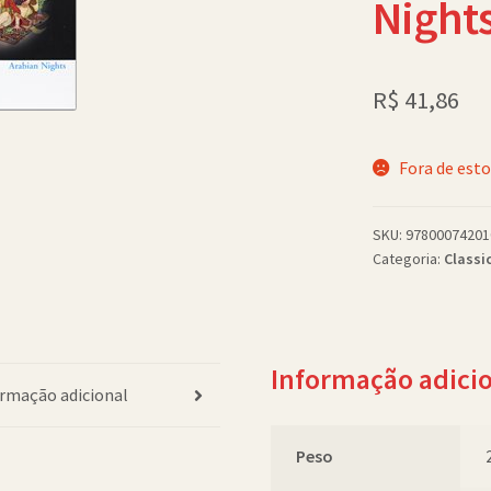
Nights
R$
41,86
Fora de est
SKU:
97800074201
Categoria:
Classi
Informação adici
rmação adicional
Peso