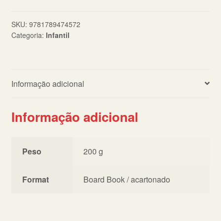
BB
quantidade
SKU:
9781789474572
Categoria:
Infantil
Informação adicional
Informação adicional
Peso
200 g
Format
Board Book / acartonado