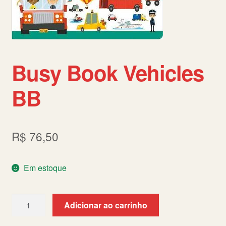
Política de Cookies (BR)
Quem Somos
SCHOLASTICBOOKCLUB
Busy Book Vehicles
BB
R$
76,50
Em estoque
Busy
Adicionar ao carrinho
Book
Vehicles