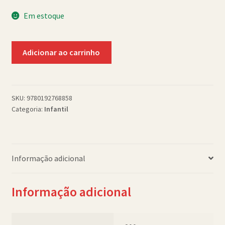
Política de Cookies (BR)
Em estoque
Quem Somos
The
Adicionar ao carrinho
hungry
SCHOLASTICBOOKCLUB
hen
pb
quantidade
SKU:
9780192768858
Categoria:
Infantil
Informação adicional
Informação adicional