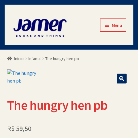
Pular
Pular
Menu
para
para
navegação
o
Início
conteúdo
Início
Infantil
The hungry hen pb
Avaliações
Cart
Checkout
The hungry hen pb
Contato
Minha Conta
R$
59,50