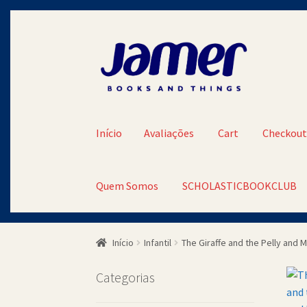
Pular
Pular
para
para
navegação
o
conteúdo
Início
Avaliações
Cart
Checkou
Quem Somos
SCHOLASTICBOOKCLUB
Início
Avaliações
Cart
Checkout
Contato
Minh
Início
Infantil
The Giraffe and the Pelly and 
SCHOLASTICBOOKCLUB
Categorias