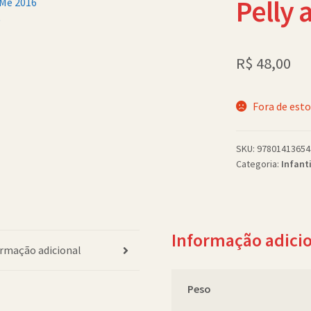
Pelly 
R$
48,00
Fora de est
SKU:
97801413654
Categoria:
Infanti
Informação adici
rmação adicional
Peso