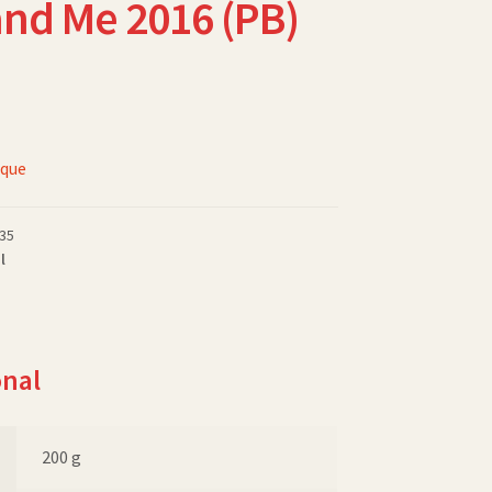
and Me 2016 (PB)
oque
35
l
onal
200 g