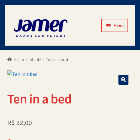
Pular
Pular
Menu
para
para
navegação
o
Início
conteúdo
Início
Infantil
Ten in a bed
Avaliações
Cart
Ten in a bed
Checkout
Contato
R$
32,00
Minha Conta