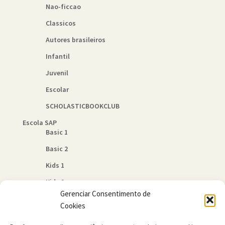
Nao-ficcao
Classicos
Autores brasileiros
Infantil
Juvenil
Escolar
SCHOLASTICBOOKCLUB
Escola SAP
Basic 1
Basic 2
Kids 1
Kids 2
Gerenciar Consentimento de
Quem Somos
Cookies
Política de Cookies (BR)