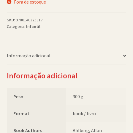
Fora de estoque
Política de Cookies (BR)
SKU:
9780140325317
Quem Somos
Categoria:
Infantil
SCHOLASTICBOOKCLUB
Informação adicional
Informação adicional
Peso
300 g
Format
book / livro
Book Authors
Ahlberg, Allan