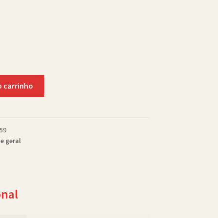
o carrinho
59
e geral
onal