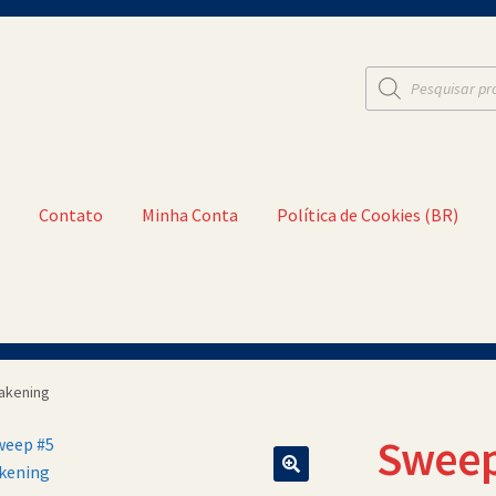
Pesquisar
produtos
t
Contato
Minha Conta
Política de Cookies (BR)
a Conta
Política de Cookies (BR)
Quem Somos
akening
Sweep