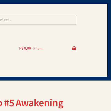
R$
0,00
0 item
 #5 Awakening