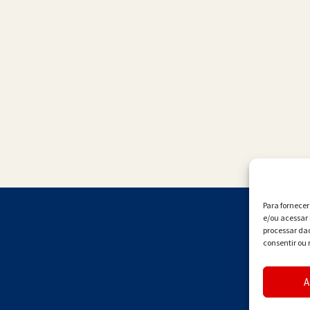
Para fornece
e/ou acessar 
processar da
consentir ou 
A