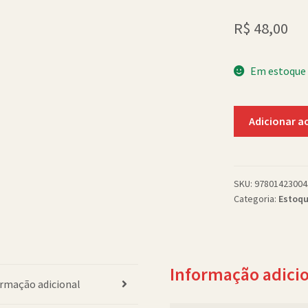
R$
48,00
Em estoque
Sweep
Adicionar a
#5
Awakening
quantidade
SKU:
97801423004
Categoria:
Estoqu
Informação adici
rmação adicional