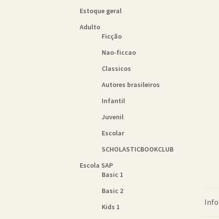
Estoque geral
Adulto
Ficção
Nao-ficcao
Classicos
Autores brasileiros
Infantil
Juvenil
Escolar
SCHOLASTICBOOKCLUB
Escola SAP
Basic 1
Basic 2
Info
Kids 1