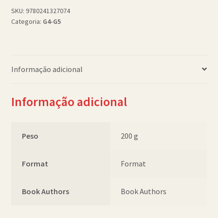
Swimming
SKU:
9780241327074
Categoria:
G4-G5
Pool
bb
quantidade
Informação adicional
Informação adicional
Peso
200 g
Format
Format
Book Authors
Book Authors