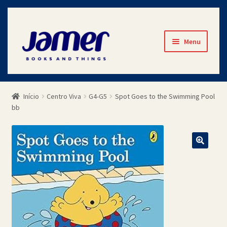
Pular
Pular
Menu
para
para
navegação
o
Início
conteúdo
Início
Centro Viva
G4-G5
Spot Goes to the Swimming Pool
Avaliações
bb
Cart
Checkout
Contato
Minha Conta