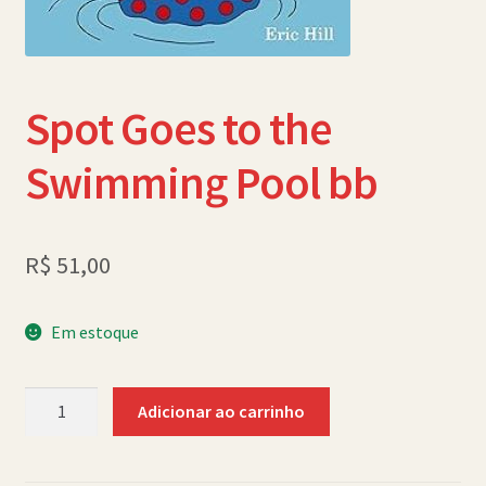
Política de Cookies (BR)
Quem Somos
Spot Goes to the
SCHOLASTICBOOKCLUB
Swimming Pool bb
R$
51,00
Em estoque
Spot
Adicionar ao carrinho
Goes
to
the