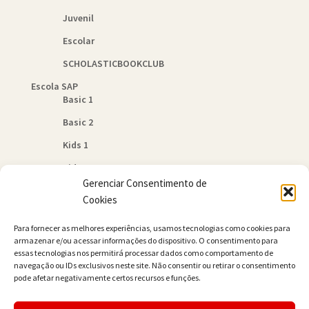
Juvenil
Escolar
SCHOLASTICBOOKCLUB
Escola SAP
Basic 1
Basic 2
Kids 1
Kids 2
Gerenciar Consentimento de
Quem Somos
Cookies
Política de Cookies (BR)
Para fornecer as melhores experiências, usamos tecnologias como cookies para
Contato
armazenar e/ou acessar informações do dispositivo. O consentimento para
essas tecnologias nos permitirá processar dados como comportamento de
navegação ou IDs exclusivos neste site. Não consentir ou retirar o consentimento
pode afetar negativamente certos recursos e funções.