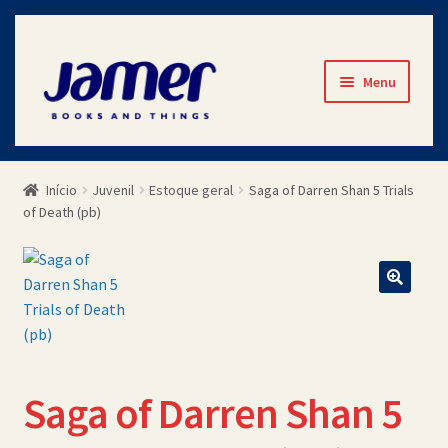
Pular
Pular
Menu
para
para
navegação
o
Início
conteúdo
Início
Juvenil
Estoque geral
Saga of Darren Shan 5 Trials
Avaliações
of Death (pb)
Cart
Checkout
Contato
Saga of Darren Shan 5
Minha Conta