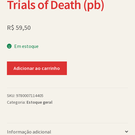
Trials of Death (pb)
Política de Cookies (BR)
Quem Somos
R$
59,50
SCHOLASTICBOOKCLUB
Em estoque
Saga
Adicionar ao carrinho
of
Darren
Shan
5
SKU:
9780007114405
Categoria:
Estoque geral
Trials
of
Death
(pb)
Informação adicional
quantidade