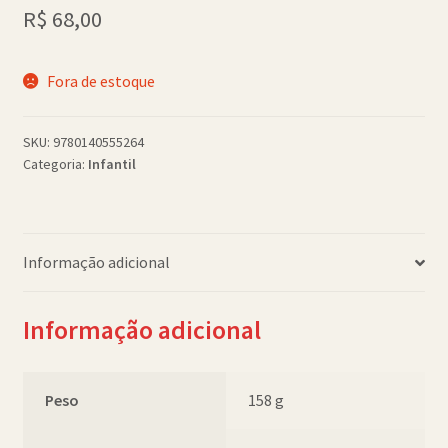
R$
68,00
Política de Cookies (BR)
Quem Somos
Fora de estoque
SCHOLASTICBOOKCLUB
SKU:
9780140555264
Categoria:
Infantil
Informação adicional
Informação adicional
Peso
158 g