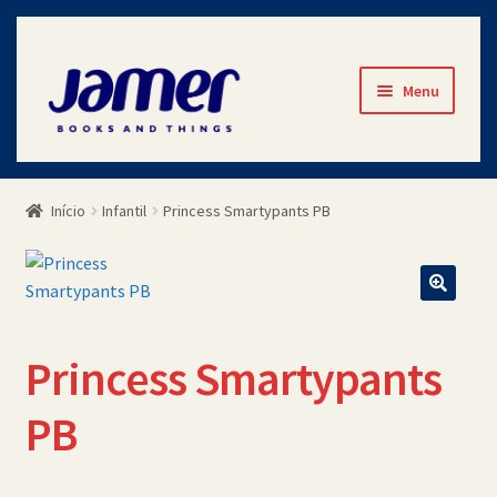
Pular
Pular
Menu
para
para
navegação
o
Início
conteúdo
Início
Infantil
Princess Smartypants PB
Avaliações
Cart
Checkout
Princess Smartypants
Contato
PB
Minha Conta