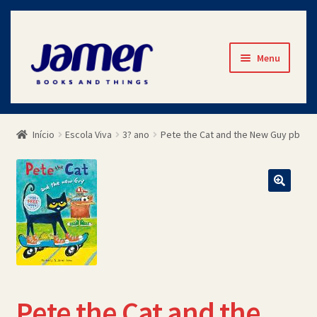
Pular
Pular
Menu
para
para
navegação
o
Início
conteúdo
Início
Escola Viva
3? ano
Pete the Cat and the New Guy pb
Avaliações
Cart
Checkout
Contato
Minha Conta
Pete the Cat and the