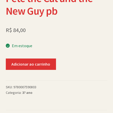
Política de Cookies (BR)
New Guy pb
Quem Somos
R$
84,00
SCHOLASTICBOOKCLUB
Em estoque
Pete
Adicionar ao carrinho
the
Cat
and
the
SKU:
9780007590803
Categoria:
3? ano
New
Guy
pb
quantidade