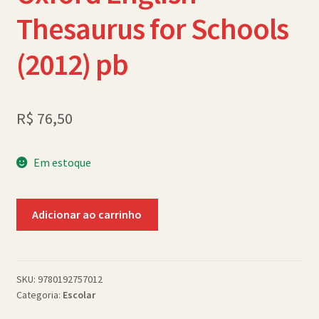
Política de Cookies (BR)
Thesaurus for Schools
Quem Somos
(2012) pb
SCHOLASTICBOOKCLUB
R$
76,50
Em estoque
Oxford
Adicionar ao carrinho
English
Thesaurus
for
Schools
SKU:
9780192757012
Categoria:
Escolar
(2012)
pb