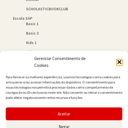
SCHOLASTICBOOKCLUB
Escola SAP
Basic 1
Basic 2
Kids 1
Kids 2
Gerenciar Consentimento de
Quem Somos
Cookies
Política de Cookies (BR)
Para fornecer as melhores experiências, usamos tecnologias como cookies para
Contato
armazenar e/ou acessar informações do dispositivo. O consentimento para
essas tecnologias nos permitirá processar dados como comportamento de
navegação ou IDs exclusivos neste site. Não consentir ou retirar o consentimento
pode afetar negativamente certos recursos e funções.
Aceitar
© JAMER Books 2026
Negar
Built with WooCommerce
.