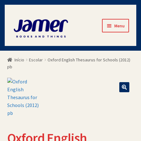
Pular
Pular
Menu
para
para
navegação
o
Início
conteúdo
Início
Escolar
Oxford English Thesaurus for Schools (2012)
Avaliações
pb
Cart
Checkout
Contato
Minha Conta
Oxford English