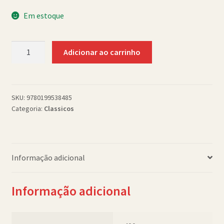
Política de Cookies (BR)
Em estoque
Quem Somos
OWC-
Adicionar ao carrinho
Daniel
SCHOLASTICBOOKCLUB
Deronda
quantidade
SKU:
9780199538485
Categoria:
Classicos
Informação adicional
Informação adicional