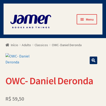
Pular
Pular
Menu
para
para
navegação
o
Início
conteúdo
Início
Adulto
Classicos
OWC- Daniel Deronda
Avaliações
Cart
Checkout
OWC- Daniel Deronda
Contato
Minha Conta
R$
59,50