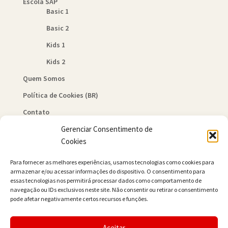
Escola SAP
Basic 1
Basic 2
Kids 1
Kids 2
Quem Somos
Política de Cookies (BR)
Contato
Gerenciar Consentimento de
Cookies
Para fornecer as melhores experiências, usamos tecnologias como cookies para
armazenar e/ou acessar informações do dispositivo. O consentimento para
essas tecnologias nos permitirá processar dados como comportamento de
© JAMER Books 2026
navegação ou IDs exclusivos neste site. Não consentir ou retirar o consentimento
Built with WooCommerce
.
pode afetar negativamente certos recursos e funções.
Aceitar