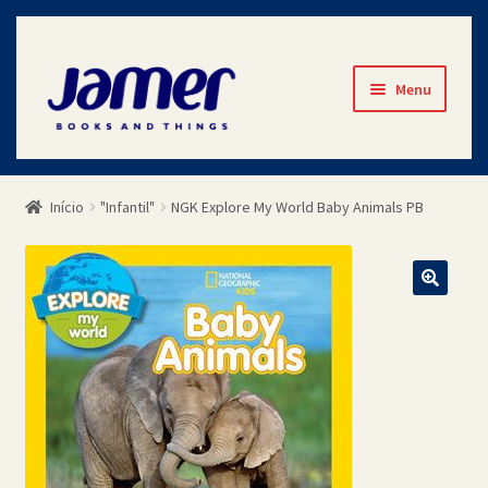
Pular
Pular
Menu
para
para
navegação
o
Início
conteúdo
Início
"Infantil"
NGK Explore My World Baby Animals PB
Avaliações
Cart
Checkout
Contato
Minha Conta