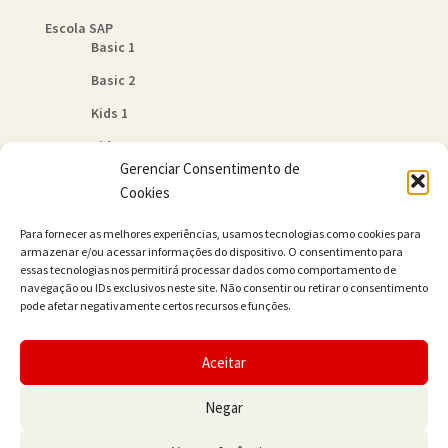
Escola SAP
Basic 1
Basic 2
Kids 1
Kids 2
Gerenciar Consentimento de
Quem Somos
Cookies
Política de Cookies (BR)
Para fornecer as melhores experiências, usamos tecnologias como cookies para
Contato
armazenar e/ou acessar informações do dispositivo. O consentimento para
essas tecnologias nos permitirá processar dados como comportamento de
navegação ou IDs exclusivos neste site. Não consentir ou retirar o consentimento
pode afetar negativamente certos recursos e funções.
Aceitar
© JAMER Books 2026
Negar
Built with WooCommerce
.