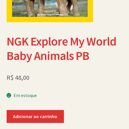
Política de Cookies (BR)
Quem Somos
SCHOLASTICBOOKCLUB
NGK Explore My World
Baby Animals PB
R$
48,00
Em estoque
NGK
Adicionar ao carrinho
Explore
My