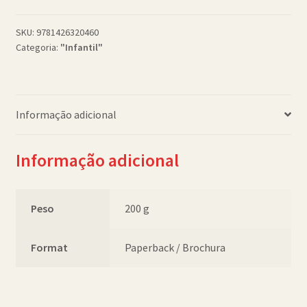
World
Baby
SKU:
9781426320460
Categoria:
"Infantil"
Animals
PB
quantidade
Informação adicional
Informação adicional
Peso
200 g
Format
Paperback / Brochura