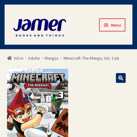
Pular
Pular
Menu
para
para
navegação
o
Início
conteúdo
Início
Adulto
Mangas
Minecraft: The Manga, Vol. 3 pb
Avaliações
Cart
Checkout
Contato
Minha Conta