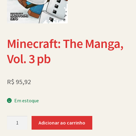
Política de Cookies (BR)
Quem Somos
SCHOLASTICBOOKCLUB
Minecraft: The Manga,
Vol. 3 pb
R$
95,92
Em estoque
Minecraft:
Adicionar ao carrinho
The
Manga,