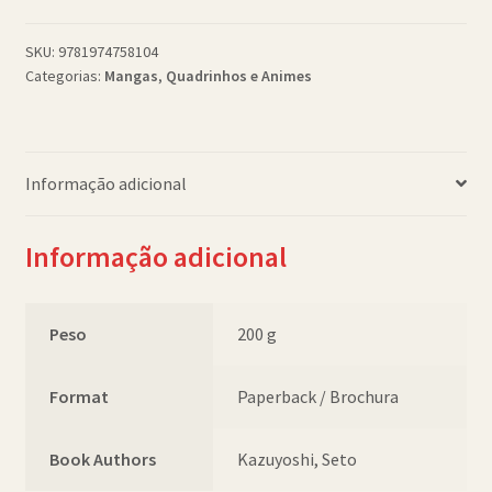
Vol.
3
SKU:
9781974758104
Categorias:
Mangas
,
Quadrinhos e Animes
pb
quantidade
Informação adicional
Informação adicional
Peso
200 g
Format
Paperback / Brochura
Book Authors
Kazuyoshi, Seto