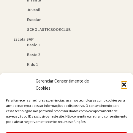
Juvenil
Escolar
SCHOLASTICBOOKCLUB
Escola SAP
Basic 1
Basic 2
Kids 1
Kids 2
Gerenciar Consentimento de
Quem Somos
Cookies
Política de Cookies (BR)
Para fornecer as melhores experiências, usamos tecnologias como cookies para
Contato
armazenar e/ou acessar informações do dispositivo. O consentimento para
essas tecnologias nos permitirá processar dados como comportamento de
navegação ou IDs exclusivos neste site. Não consentir ou retirar o consentimento
pode afetar negativamente certos recursos e funções.