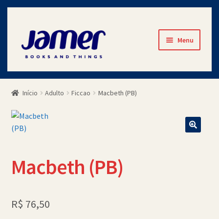
Pular
Pular
Menu
para
para
navegação
o
Início
conteúdo
Início
Adulto
Ficcao
Macbeth (PB)
Avaliações
Cart
Checkout
Macbeth (PB)
Contato
Minha Conta
R$
76,50