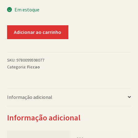
Política de Cookies (BR)
Em estoque
Quem Somos
Macbeth
Adicionar ao carrinho
(PB)
SCHOLASTICBOOKCLUB
quantidade
SKU:
9780099598077
Categoria:
Ficcao
Informação adicional
Informação adicional