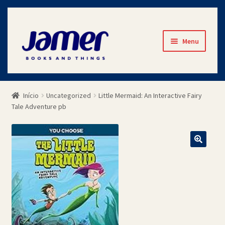
Pular
Pular
Menu
para
para
navegação
o
Início
conteúdo
Início
Uncategorized
Little Mermaid: An Interactive Fairy
Avaliações
Tale Adventure pb
Cart
Checkout
Contato
Minha Conta