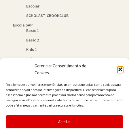
Escolar
SCHOLASTICBOOKCLUB
Escola SAP
Basic 1
Basic 2
Kids 1
Kids 2
Gerenciar Consentimento de
Quem Somos
Cookies
Política de Cookies (BR)
Para fornecer as melhores experiências, usamos tecnologias como cookies para
Contato
armazenar e/ou acessar informações do dispositivo. O consentimento para
essas tecnologias nos permitirá processar dados como comportamento de
navegação ou IDs exclusivos neste site. Não consentir ou retirar o consentimento
pode afetar negativamente certos recursos e funções.
Aceitar
© JAMER Books 2026