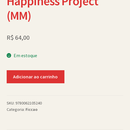
Happiness Project
Política de Cookies (BR)
(MM)
Quem Somos
SCHOLASTICBOOKCLUB
R$
64,00
Em estoque
Happiness
Adicionar ao carrinho
Project
(MM)
quantidade
SKU:
9780062105240
Categoria:
Ficcao