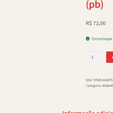
(pb)
R$
72,00
Em estoque
Gruffalo's
Child,
THE
(pb)
quantidade
SKU:
97801424075
Categoria:
Infanti