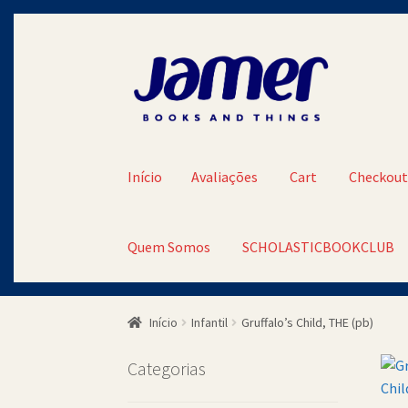
Pular
Pular
para
para
navegação
o
conteúdo
Início
Avaliações
Cart
Checkou
Quem Somos
SCHOLASTICBOOKCLUB
Início
Avaliações
Cart
Checkout
Contato
Minh
Início
Infantil
Gruffalo’s Child, THE (pb)
SCHOLASTICBOOKCLUB
Categorias