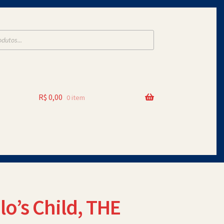
R$
0,00
0 item
lo’s Child, THE