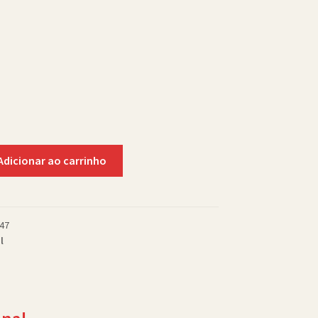
Adicionar ao carrinho
47
l