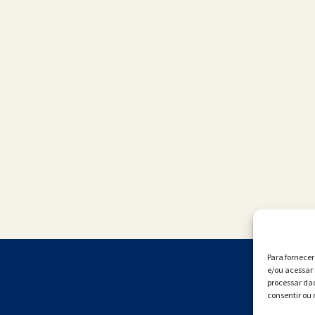
Para fornece
e/ou acessar 
processar da
consentir ou 