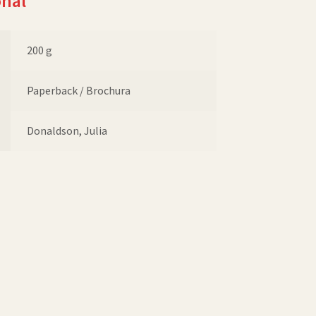
onal
200 g
Paperback / Brochura
Donaldson, Julia