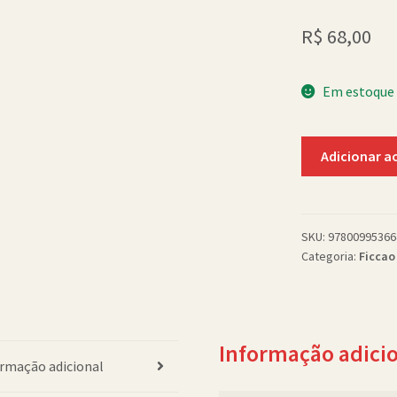
R$
68,00
Em estoque
Fatal
Adicionar a
Remedies
quantidade
SKU:
97800995366
Categoria:
Ficcao
Informação adici
rmação adicional