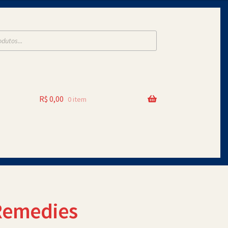
R$
0,00
0 item
 Remedies