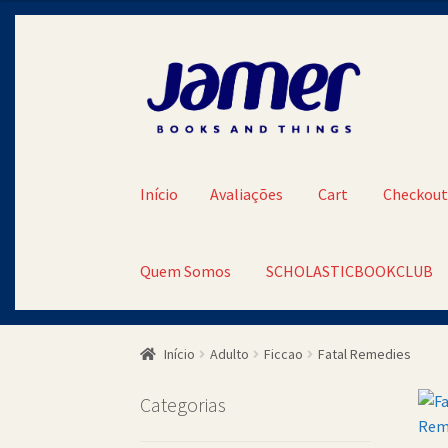
Pular
Pular
para
para
navegação
o
conteúdo
Início
Avaliações
Cart
Checkou
Quem Somos
SCHOLASTICBOOKCLUB
Início
Avaliações
Cart
Checkout
Contato
Minh
Início
Adulto
Ficcao
Fatal Remedies
SCHOLASTICBOOKCLUB
Categorias