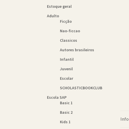
Estoque geral
Adulto
Ficção
Nao-ficcao
Classicos
Autores brasileiros
Infantil
Juvenil
Escolar
SCHOLASTICBOOKCLUB
Escola SAP
Basic 1
Basic 2
Info
Kids 1