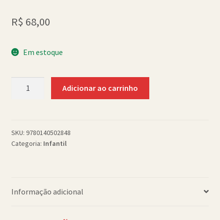
Política de Cookies (BR)
R$
68,00
Quem Somos
Em estoque
SCHOLASTICBOOKCLUB
Do
Adicionar ao carrinho
you
want
to
be
SKU:
9780140502848
Categoria:
Infantil
my
friend
pb
quantidade
Informação adicional