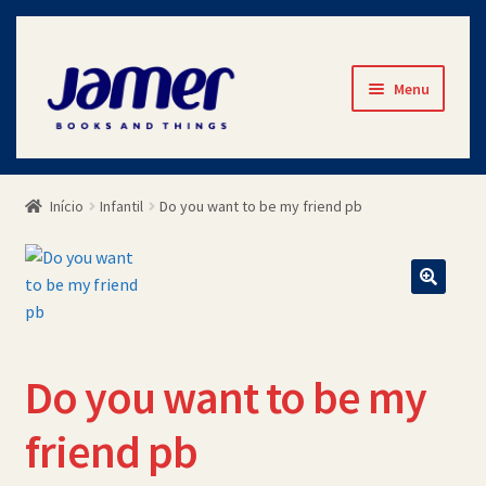
Pular
Pular
Menu
para
para
navegação
o
Início
conteúdo
Início
Infantil
Do you want to be my friend pb
Avaliações
Cart
Checkout
Do you want to be my
Contato
friend pb
Minha Conta