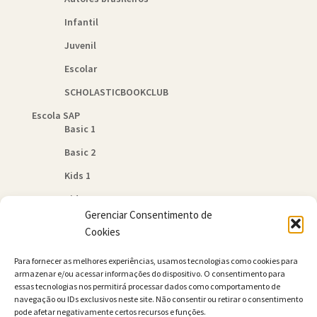
Infantil
Juvenil
Escolar
SCHOLASTICBOOKCLUB
Escola SAP
Basic 1
Basic 2
Kids 1
Kids 2
Gerenciar Consentimento de
Quem Somos
Cookies
Política de Cookies (BR)
Para fornecer as melhores experiências, usamos tecnologias como cookies para
Contato
armazenar e/ou acessar informações do dispositivo. O consentimento para
essas tecnologias nos permitirá processar dados como comportamento de
navegação ou IDs exclusivos neste site. Não consentir ou retirar o consentimento
pode afetar negativamente certos recursos e funções.