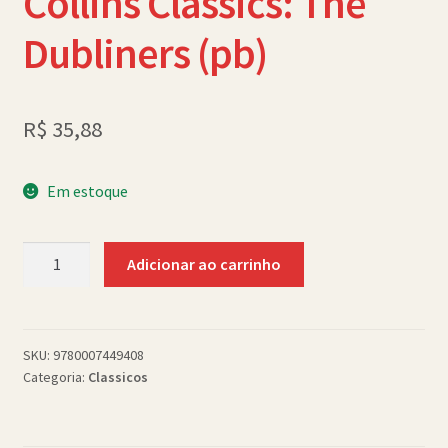
Collins Classics: The
Política de Cookies (BR)
Dubliners (pb)
Quem Somos
SCHOLASTICBOOKCLUB
R$
35,88
Em estoque
Collins
Adicionar ao carrinho
Classics:
The
Dubliners
(pb)
SKU:
9780007449408
Categoria:
Classicos
quantidade