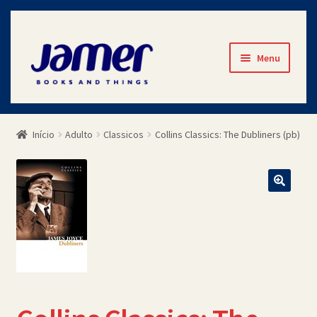
Pular
Pular
Menu
para
para
navegação
o
Início
conteúdo
Início
Adulto
Classicos
Collins Classics: The Dubliners (pb)
Avaliações
Cart
Checkout
Contato
Minha Conta