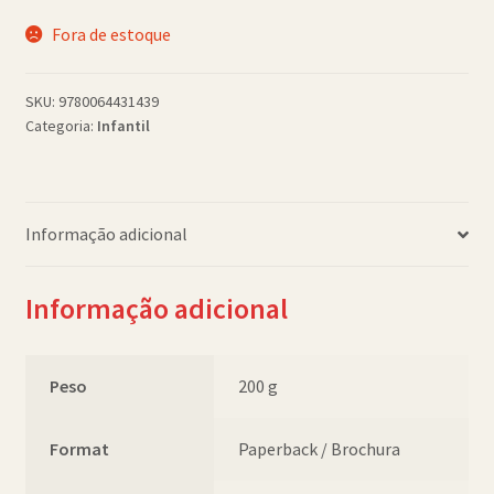
Política de Cookies (BR)
Fora de estoque
Quem Somos
SKU:
9780064431439
Categoria:
Infantil
SCHOLASTICBOOKCLUB
Informação adicional
Informação adicional
Peso
200 g
Format
Paperback / Brochura