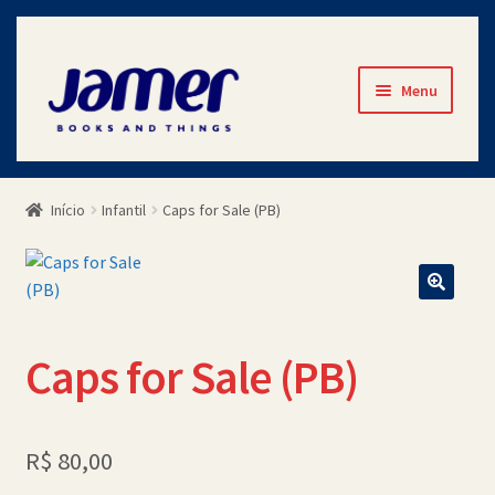
Pular
Pular
Menu
para
para
navegação
o
Início
conteúdo
Início
Infantil
Caps for Sale (PB)
Avaliações
Cart
Checkout
Caps for Sale (PB)
Contato
Minha Conta
R$
80,00