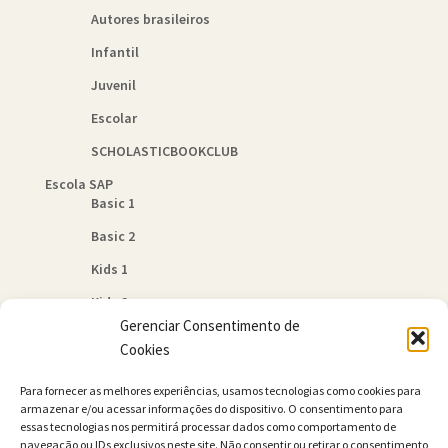
Autores brasileiros
Infantil
Juvenil
Escolar
SCHOLASTICBOOKCLUB
Escola SAP
Basic 1
Basic 2
Kids 1
Kids 2
Gerenciar Consentimento de
Quem Somos
Cookies
Política de Cookies (BR)
Para fornecer as melhores experiências, usamos tecnologias como cookies para
Contato
armazenar e/ou acessar informações do dispositivo. O consentimento para
essas tecnologias nos permitirá processar dados como comportamento de
navegação ou IDs exclusivos neste site. Não consentir ou retirar o consentimento