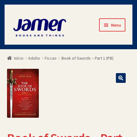
Pular
Pular
Menu
para
para
navegação
o
Início
conteúdo
Início
Adulto
Ficcao
Book of Swords – Part 1 (PB)
Avaliações
Cart
Checkout
Contato
Minha Conta