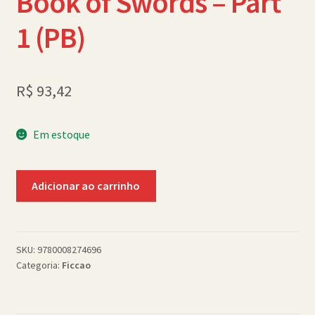
Book of Swords – Part
Política de Cookies (BR)
1 (PB)
Quem Somos
SCHOLASTICBOOKCLUB
R$
93,42
Em estoque
Book
Adicionar ao carrinho
of
Swords
-
Part
SKU:
9780008274696
Categoria:
Ficcao
1
(PB)
quantidade