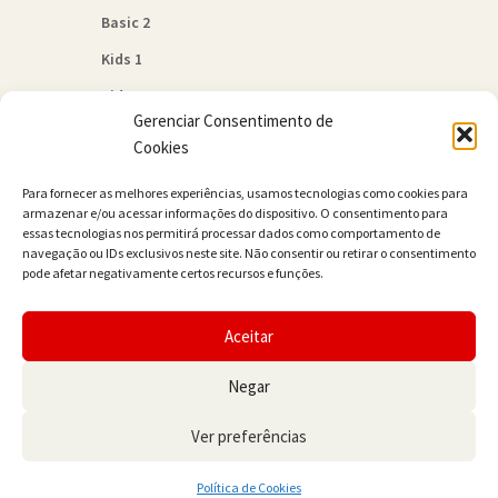
Basic 2
Kids 1
Kids 2
Gerenciar Consentimento de
Quem Somos
Cookies
Política de Cookies (BR)
Para fornecer as melhores experiências, usamos tecnologias como cookies para
Contato
armazenar e/ou acessar informações do dispositivo. O consentimento para
essas tecnologias nos permitirá processar dados como comportamento de
navegação ou IDs exclusivos neste site. Não consentir ou retirar o consentimento
pode afetar negativamente certos recursos e funções.
Aceitar
© JAMER Books 2026
Negar
Built with WooCommerce
.
Ver preferências
0
Política de Cookies