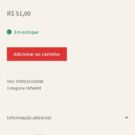
Política de Cookies (BR)
R$
51,00
Quem Somos
Em estoque
SCHOLASTICBOOKCLUB
Beware!
Adicionar ao carrinho
Killer
Tomatoes
quantidade
SKU:
9780141320588
Categoria:
Infantil
Informação adicional