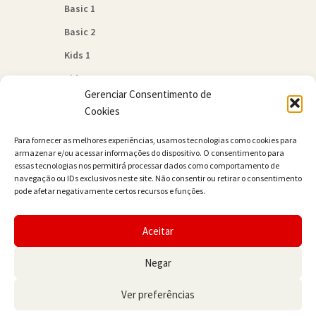
Basic 1
Basic 2
Kids 1
Kids 2
Gerenciar Consentimento de
Quem Somos
Cookies
Política de Cookies (BR)
Para fornecer as melhores experiências, usamos tecnologias como cookies para
Contato
armazenar e/ou acessar informações do dispositivo. O consentimento para
essas tecnologias nos permitirá processar dados como comportamento de
navegação ou IDs exclusivos neste site. Não consentir ou retirar o consentimento
pode afetar negativamente certos recursos e funções.
Aceitar
© JAMER Books 2026
Negar
Built with WooCommerce
.
Ver preferências
0