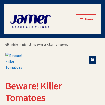
Pular
Pular
Menu
para
para
navegação
o
Início
conteúdo
Início
Infantil
Beware! Killer Tomatoes
Avaliações
Cart
Checkout
Beware! Killer
Contato
Tomatoes
Minha Conta