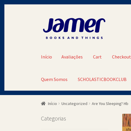
Pular
Pular
para
para
navegação
o
conteúdo
Início
Avaliações
Cart
Checkou
Quem Somos
SCHOLASTICBOOKCLUB
Início
Avaliações
Cart
Checkout
Contato
Minh
Início
Uncategorized
Are You Sleeping? Hb
SCHOLASTICBOOKCLUB
Categorias