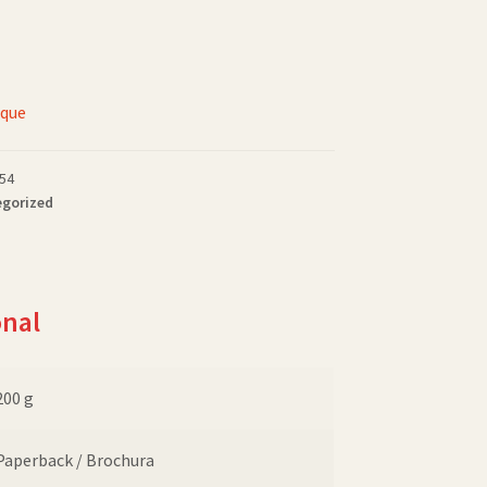
oque
54
gorized
onal
200 g
Paperback / Brochura