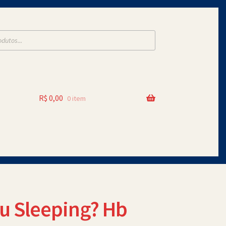
R$
0,00
0 item
u Sleeping? Hb