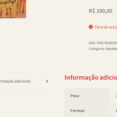
R$
100,00
Fora de est
SKU:
97817828539
Categoria:
Uncate
Informação adici
rmação adicional
Peso
Format