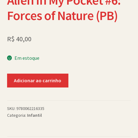
Alien in My Pocket #6:
Política de Cookies (BR)
Forces of Nature (PB)
Quem Somos
R$
40,00
SCHOLASTICBOOKCLUB
Em estoque
Alien
Adicionar ao carrinho
in
My
Pocket
#6:
SKU:
9780062216335
Categoria:
Infantil
Forces
of
Nature