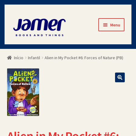
Pular
Pular
Menu
para
para
navegação
o
Início
conteúdo
Início
Infantil
Alien in My Pocket #6: Forces of Nature (PB)
Avaliações
Cart
Checkout
Contato
Minha Conta