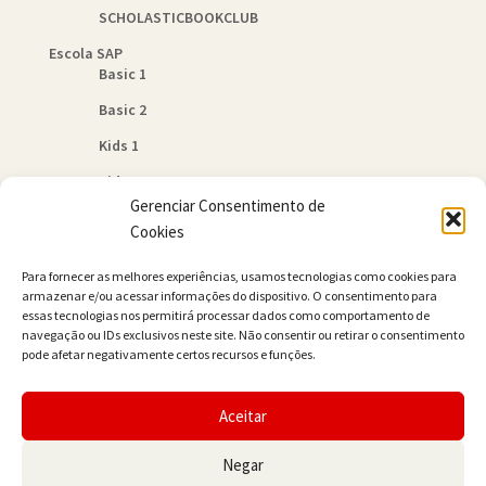
SCHOLASTICBOOKCLUB
Escola SAP
Basic 1
Basic 2
Kids 1
Kids 2
Gerenciar Consentimento de
Quem Somos
Cookies
Política de Cookies (BR)
Para fornecer as melhores experiências, usamos tecnologias como cookies para
Contato
armazenar e/ou acessar informações do dispositivo. O consentimento para
essas tecnologias nos permitirá processar dados como comportamento de
navegação ou IDs exclusivos neste site. Não consentir ou retirar o consentimento
pode afetar negativamente certos recursos e funções.
Aceitar
© JAMER Books 2026
Negar
Built with WooCommerce
.