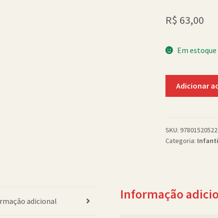
R$
63,00
Em estoque
Afterlife
Adicionar a
(pb)
quantidade
SKU:
97801520522
Categoria:
Infanti
Informação adici
rmação adicional