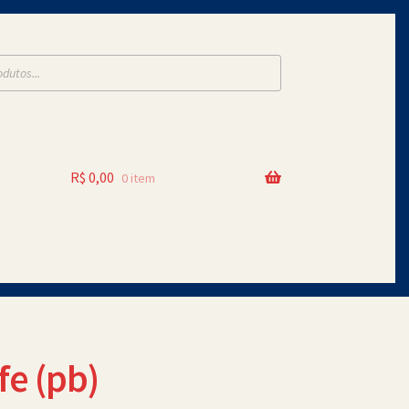
R$
0,00
0 item
fe (pb)