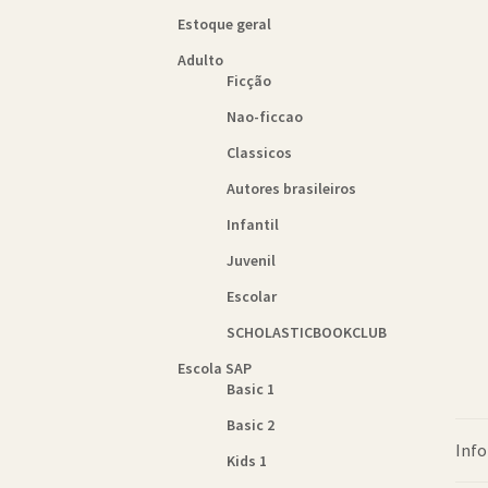
Estoque geral
Adulto
Ficção
Nao-ficcao
Classicos
Autores brasileiros
Infantil
Juvenil
Escolar
SCHOLASTICBOOKCLUB
Escola SAP
Basic 1
Basic 2
Info
Kids 1