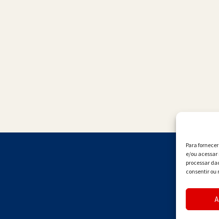
Para fornece
e/ou acessar 
processar da
consentir ou 
A