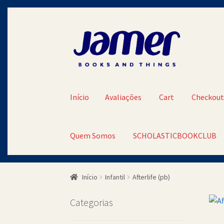
Pular
Pular
para
para
navegação
o
conteúdo
Início
Avaliações
Cart
Checkou
Quem Somos
SCHOLASTICBOOKCLUB
Início
Avaliações
Cart
Checkout
Contato
Minh
Início
Infantil
Afterlife (pb)
SCHOLASTICBOOKCLUB
Categorias