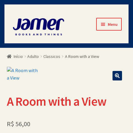
Pular
Pular
Menu
para
para
navegação
o
Início
conteúdo
Início
Adulto
Classicos
A Room with a View
Avaliações
Cart
Checkout
A Room with a View
Contato
Minha Conta
R$
56,00