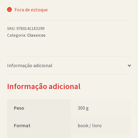
Política de Cookies (BR)
Fora de estoque
Quem Somos
SKU:
9780141183299
Categoria:
Classicos
SCHOLASTICBOOKCLUB
Informação adicional
Informação adicional
Peso
300 g
Format
book / livro