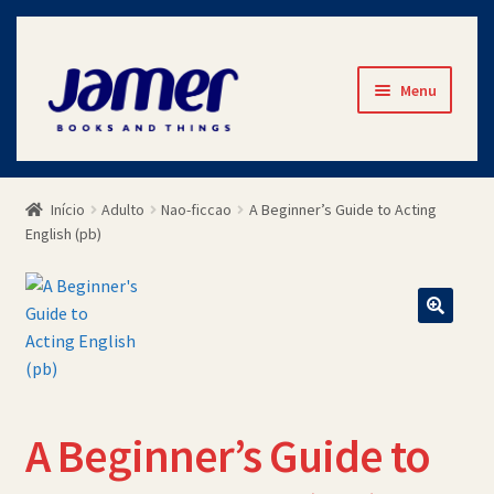
Pular
Pular
Menu
para
para
navegação
o
Início
conteúdo
Início
Adulto
Nao-ficcao
A Beginner’s Guide to Acting
Avaliações
English (pb)
Cart
Checkout
Contato
A Beginner’s Guide to
Minha Conta