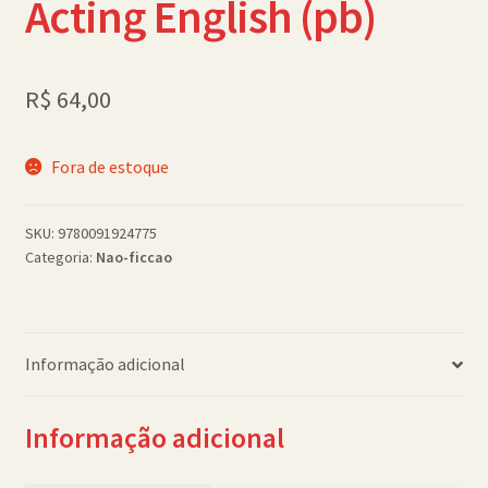
Acting English (pb)
Política de Cookies (BR)
Quem Somos
R$
64,00
SCHOLASTICBOOKCLUB
Fora de estoque
SKU:
9780091924775
Categoria:
Nao-ficcao
Informação adicional
Informação adicional