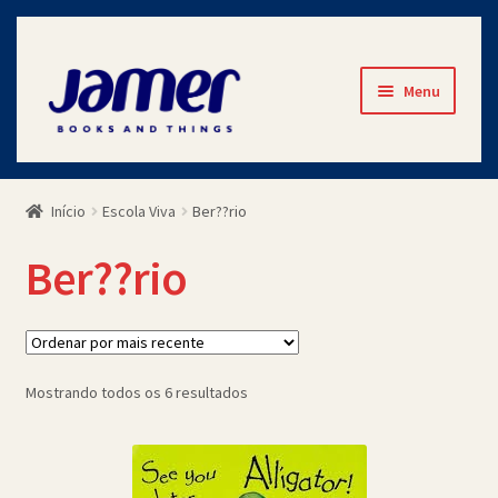
Pular
Pular
Menu
para
para
navegação
o
Início
conteúdo
Início
Escola Viva
Ber??rio
Avaliações
Ber??rio
Cart
Checkout
Classificado
Mostrando todos os 6 resultados
Contato
por
mais
Minha Conta
recente