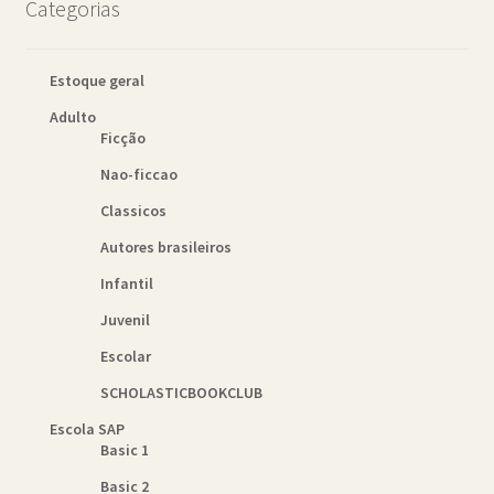
Categorias
recente
Estoque geral
Adulto
Ficção
Nao-ficcao
Classicos
Autores brasileiros
Infantil
Juvenil
Escolar
SCHOLASTICBOOKCLUB
Escola SAP
Basic 1
Basic 2