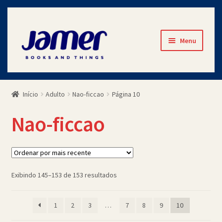
Pular
Pular
Menu
para
para
navegação
o
Início
conteúdo
Início
Adulto
Nao-ficcao
Página 10
Avaliações
Nao-ficcao
Cart
Checkout
Classificado
Exibindo 145–153 de 153 resultados
Contato
por
mais
Minha Conta
1
2
3
…
7
8
9
10
recente