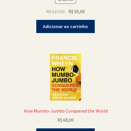
O
O
R$
127,92
R$
50,00
preço
preço
original
atual
Adicionar ao carrinho
era:
é:
R$ 127,92.
R$ 50,00.
How Mumbo-Jumbo Conquered the World
R$
68,00