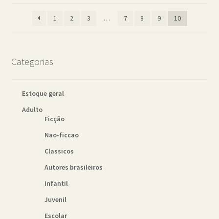
mais
1
2
3
…
7
8
9
10
recente
Categorias
Estoque geral
Adulto
Ficção
Nao-ficcao
Classicos
Autores brasileiros
Infantil
Juvenil
Escolar