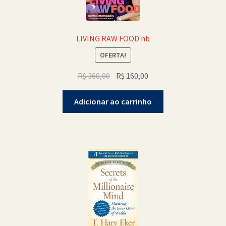
LIVING RAW FOOD hb
OFERTA!
O
O
R$
360,00
R$
160,00
preço
preço
original
atual
Adicionar ao carrinho
era:
é:
R$ 360,00.
R$ 160,00.