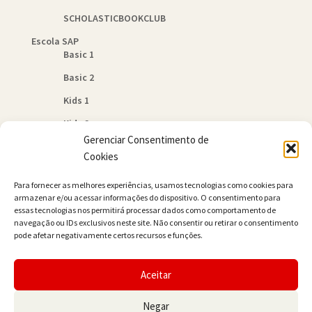
SCHOLASTICBOOKCLUB
Escola SAP
Basic 1
Basic 2
Kids 1
Kids 2
Gerenciar Consentimento de
Quem Somos
Cookies
Política de Cookies (BR)
Para fornecer as melhores experiências, usamos tecnologias como cookies para
Contato
armazenar e/ou acessar informações do dispositivo. O consentimento para
essas tecnologias nos permitirá processar dados como comportamento de
navegação ou IDs exclusivos neste site. Não consentir ou retirar o consentimento
pode afetar negativamente certos recursos e funções.
Aceitar
© JAMER Books 2026
Negar
Built with WooCommerce
.