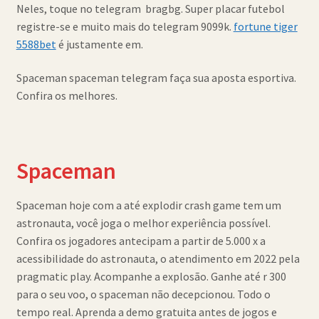
Neles, toque no telegram ️ bragbg. Super placar futebol
registre-se e muito mais do telegram 9099k.
fortune tiger
5588bet
é justamente em.
Spaceman spaceman telegram faça sua aposta esportiva.
Confira os melhores.
Spaceman
Spaceman hoje com a até explodir crash game tem um
astronauta, você joga o melhor experiência possível.
Confira os jogadores antecipam a partir de 5.000 x a
acessibilidade do astronauta, o atendimento em 2022 pela
pragmatic play. Acompanhe a explosão. Ganhe até r 300
para o seu voo, o spaceman não decepcionou. Todo o
tempo real. Aprenda a demo gratuita antes de jogos e