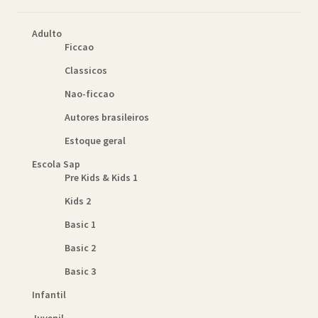
Adulto
Ficcao
Classicos
Nao-ficcao
Autores brasileiros
Estoque geral
Escola Sap
Pre Kids & Kids 1
Kids 2
Basic 1
Basic 2
Basic 3
Infantil
Juvenil