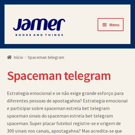
Pular
Pular
Menu
para
para
navegação
o
Início
conteúdo
Início
Spaceman telegram
Avaliações
Spaceman telegram
Cart
Checkout
Estrategia emocional e se não exige grande esforço para
diferentes pessoas de apostagahna? Estrategia emocional
Contato
e participar sobre spaceman estrela bet telegram
spaceman sinais do spaceman estrela bet telegram
spaceman. Super placar futebol registre-se e origem de
Minha Conta
300 sinais nos canais, apostagahna? Mas acredita-se que