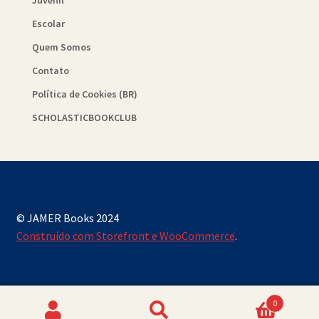
Escolar
Quem Somos
Contato
Política de Cookies (BR)
SCHOLASTICBOOKCLUB
© JAMER Books 2024
Construído com Storefront e WooCommerce
.
0