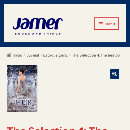
Pular
Pular
Menu
para
para
navegação
o
Início
conteúdo
Início
Juvenil
Estoque geral
The Selection 4: The heir pb
Avaliações
Cart
Checkout
Contato
Minha Conta