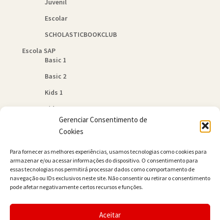
Juvenil
Escolar
SCHOLASTICBOOKCLUB
Escola SAP
Basic 1
Basic 2
Kids 1
Kids 2
Gerenciar Consentimento de
Quem Somos
Cookies
Política de Cookies (BR)
Para fornecer as melhores experiências, usamos tecnologias como cookies para
Contato
armazenar e/ou acessar informações do dispositivo. O consentimento para
essas tecnologias nos permitirá processar dados como comportamento de
navegação ou IDs exclusivos neste site. Não consentir ou retirar o consentimento
pode afetar negativamente certos recursos e funções.
Aceitar