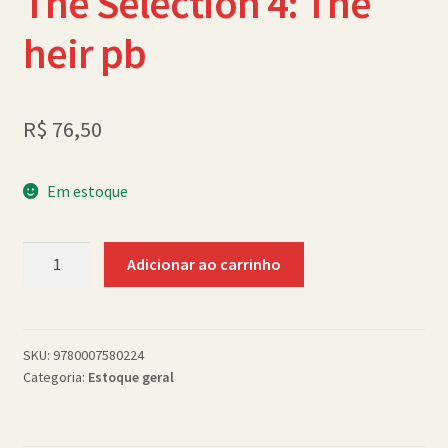
The Selection 4: The
Política de Cookies (BR)
heir pb
Quem Somos
SCHOLASTICBOOKCLUB
R$
76,50
Em estoque
The
Adicionar ao carrinho
Selection
4:
The
heir
SKU:
9780007580224
Categoria:
Estoque geral
pb
quantidade