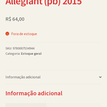
Allegiant (pb) 2015
Política de Cookies (BR)
Quem Somos
R$
64,00
SCHOLASTICBOOKCLUB
Fora de estoque
SKU:
9780007534944
Categoria:
Estoque geral
Informação adicional
Informação adicional