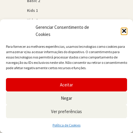
Basic 2
Kids 1
Kids 2
Gerenciar Consentimento de
Quem Somos
Cookies
Política de Cookies (BR)
Para fornecer as melhores experiências, usamos tecnologias como cookies para
Contato
armazenar e/ou acessar informações do dispositivo. O consentimento para
essas tecnologias nos permitirá processar dados como comportamento de
navegação ou IDs exclusivos neste site. Não consentir ou retirar o consentimento
pode afetar negativamente certos recursos e funções.
Aceitar
© JAMER Books 2026
Negar
Built with WooCommerce
.
Ver preferências
0
Política de Cookies