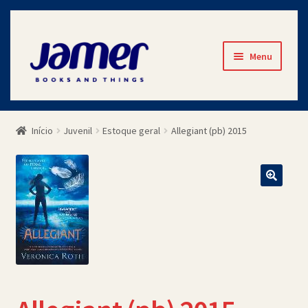
Pular
Pular
Menu
para
para
navegação
o
Início
conteúdo
Início
Juvenil
Estoque geral
Allegiant (pb) 2015
Avaliações
Cart
Checkout
Contato
Minha Conta