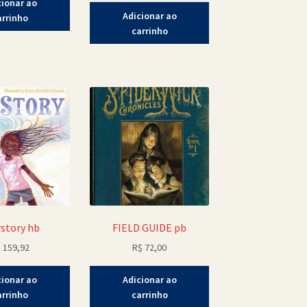
cionar ao
Adicionar ao
arrinho
carrinho
rstory hb
FIELD GUIDE pb
$
159,92
R$
72,00
cionar ao
Adicionar ao
arrinho
carrinho