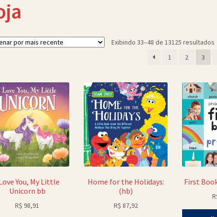
oja
C
Exibindo 33–48 de 13125 resultados
1
2
3
 Love You, My Little
Home for the Holidays:
First Boo
Unicorn bb
(hb)
R
R$
98,91
R$
87,92