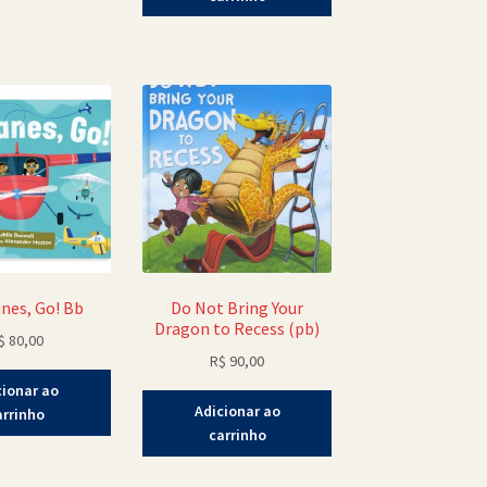
anes, Go! Bb
Do Not Bring Your
Dragon to Recess (pb)
$
80,00
R$
90,00
cionar ao
Adicionar ao
arrinho
carrinho