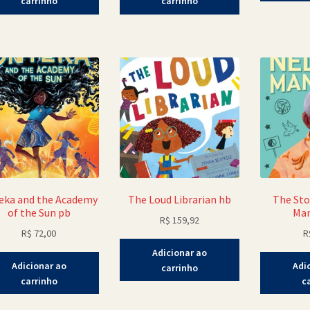
carrinho
carrinho
eka and the Academy
The Loud Librarian hb
The Sto
of the Sun pb
Man
R$
159,92
R$
72,00
R
Adicionar ao
Adicionar ao
Adi
carrinho
carrinho
c