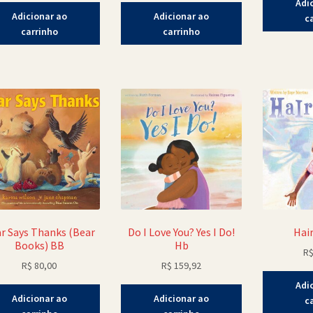
Adi
Adicionar ao
Adicionar ao
c
carrinho
carrinho
r Says Thanks (Bear
Do I Love You? Yes I Do!
Hai
Books) BB
Hb
R
R$
80,00
R$
159,92
Adi
Adicionar ao
Adicionar ao
c