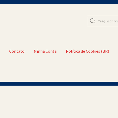
Pesquisar
produtos
t
Contato
Minha Conta
Política de Cookies (BR)
a Conta
Política de Cookies (BR)
Quem Somos