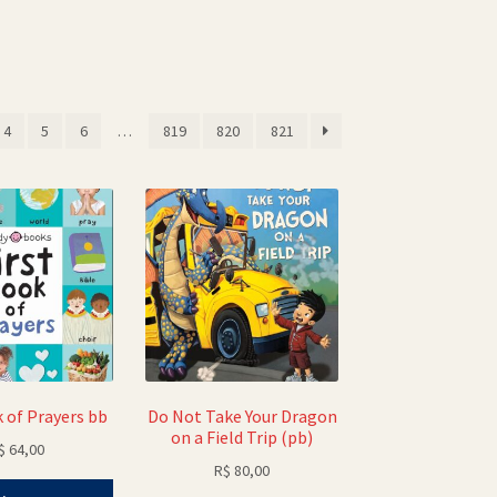
lassificado
por
4
5
6
…
819
820
821
mais
recente
k of Prayers bb
Do Not Take Your Dragon
on a Field Trip (pb)
$
64,00
R$
80,00