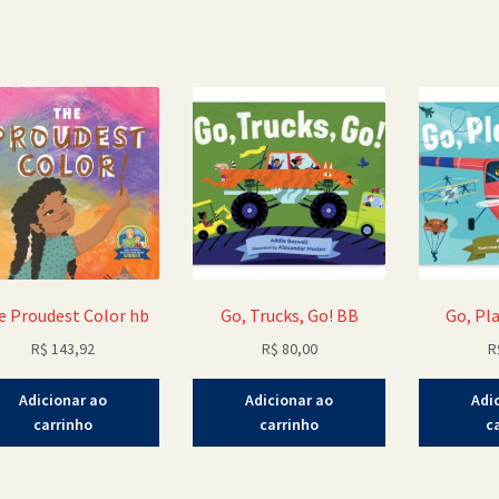
e Proudest Color hb
Go, Trucks, Go! BB
Go, Pl
R$
143,92
R$
80,00
R
Adicionar ao
Adicionar ao
Adi
carrinho
carrinho
c