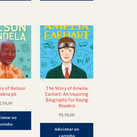
ry of Nelson
The Story of Amelia
dela pb
Earhart: An Inspiring
Biography for Young
$
56,00
Readers
R$
56,00
cionar ao
arrinho
Adicionar ao
carrinho