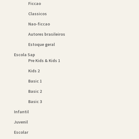
Ficcao
Classicos
Nao-ficcao
Autores brasileiros
Estoque geral
Escola Sap
Pre Kids & Kids 1
Kids 2
Basic 1
Basic 2
Basic 3
Infantil
Juvenil
Escolar