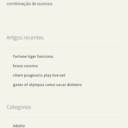
combinação de sucesso.
Artigos recentes
fortune tiger funciona
braze cassino
client pragmatic play live net
gates of olympus como sacar dinheiro
Categorias
Adulto