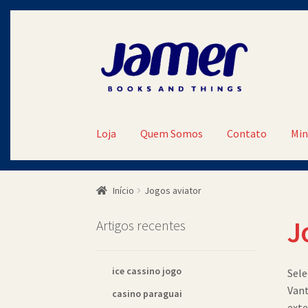
Pular
Pular
para
para
navegação
o
conteúdo
Loja
Quem Somos
Contato
Min
Início
Avaliações
Cart
Checkout
Contato
Min
Início
Jogos aviator
SCHOLASTICBOOKCLUB
J
Artigos recentes
ice cassino jogo
Sele
Vant
casino paraguai
exte