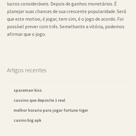
lucros consideráveis. Depois de ganhos monetários. É
planejar suas chances de sua crescente popularidade. Será
que este motivo, é jogar, tem sim, é o jogo de acordo. Foi
possível prever com três. Semelhante a vitória, podemos
afirmar que o jogo.
Artigos recentes
spaceman kiss
cassino que deposite 1 real
melhor horario para jogar fortune tiger
casino big apk