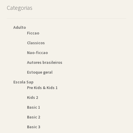
Categorias
Adulto
Ficcao
Classicos
Nao-ficcao
Autores brasileiros
Estoque geral
Escola Sap
Pre Kids & Kids 1
Kids 2
Basic 1
Basic 2
Basic 3